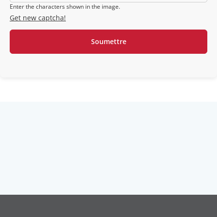
Enter the characters shown in the image.
Get new captcha!
Talk to one of our experts
Book a call with us to get a professional advice from
our experts